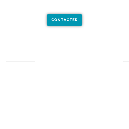
artisans réalisent chaque chantier en interne avec garantie
décennale.
CONTACTER