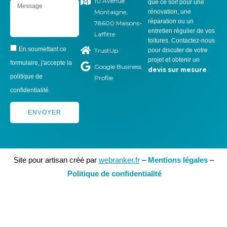
10 Avenue
que ce soit pour une
Montaigne,
rénovation, une
réparation ou un
78600 Maisons-
entretien régulier de vos
Laffitte
toitures. Contactez-nous
En soumettant ce
TrustUp
pour discuter de votre
projet et obtenir un
formulaire, j'accepte la
Google Business
devis sur mesure
.
politique de
Profile
confidentialité.
ENVOYER
Site pour artisan créé par
webranker.fr
–
Mentions légales
–
Politique de confidentialité