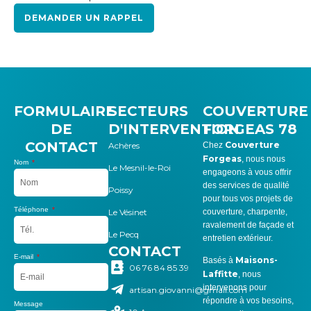
DEMANDER UN RAPPEL
FORMULAIRE
SECTEURS
COUVERTURE
DE
D'INTERVENTION
FORGEAS 78
CONTACT
Couverture
Achères
Chez
Forgeas
, nous nous
Nom
Le Mesnil-le-Roi
engageons à vous offrir
des services de qualité
Poissy
pour tous vos projets de
Téléphone
Le Vésinet
couverture, charpente,
ravalement de façade et
Le Pecq
entretien extérieur.
CONTACT
E-mail
Maisons-
Basés à
06 76 84 85 39
Laffitte
, nous
intervenons pour
artisan.giovanni@gmail.com
répondre à vos besoins,
Message