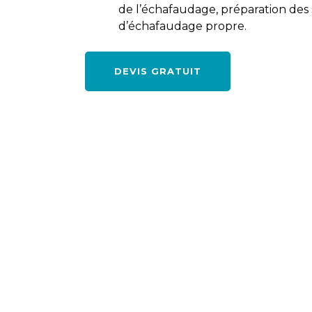
de l’échafaudage, préparation des s
d’échafaudage propre.
DEVIS GRATUIT
Demandez votre devis façade 
à Maisons-Laffitte