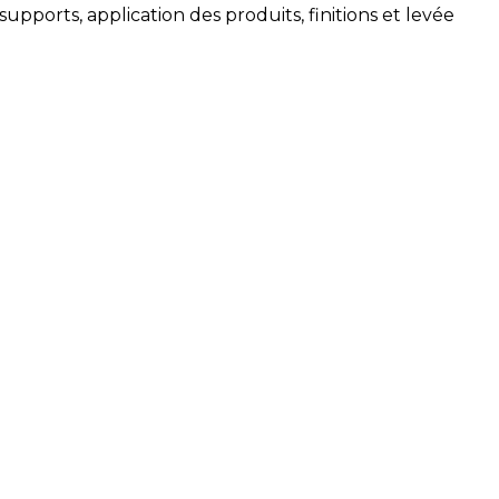
upports, application des produits, finitions et levée
gratuit
Nos façadiers interviennent dans un
Maisons-Laffitte : Le Mesnil-le-Roi, Sa
Achères, Le Pecq, Le Vésinet, Poissy,
l’ensemble du nord des Yvelines. Co
façade gratuit, établi sous 48 h après