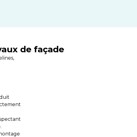
vaux de façade
lines,
duit
rictement
spectant
.
 montage