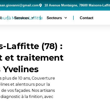
isan.giovanni@gmail.com
10 Avenue Montaigne, 78600 Maisons-Laffit
l
Services
Secteurs
Contact
Laffitte (78) :
t et traitement
 Yvelines
 plus de 10 ans, Couverture
lines et alentours pour la
 de vos façades. Nos artisans
iagnostic à la finition, avec