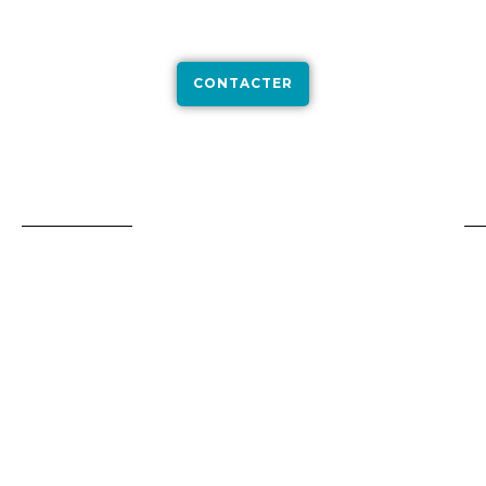
détection précises, nous localisons rapidement l’origine de
la fuite pour intervenir efficacement et éviter l’aggravation
des dommages.
CONTACTER