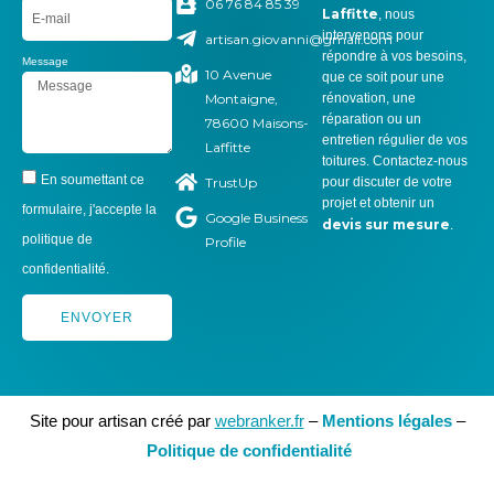
06 76 84 85 39
Laffitte
, nous
intervenons pour
artisan.giovanni@gmail.com
répondre à vos besoins,
Message
10 Avenue
que ce soit pour une
Montaigne,
rénovation, une
réparation ou un
78600 Maisons-
entretien régulier de vos
Laffitte
toitures. Contactez-nous
En soumettant ce
TrustUp
pour discuter de votre
projet et obtenir un
formulaire, j'accepte la
Google Business
devis sur mesure
.
politique de
Profile
confidentialité.
ENVOYER
Site pour artisan créé par
webranker.fr
–
Mentions légales
–
Politique de confidentialité