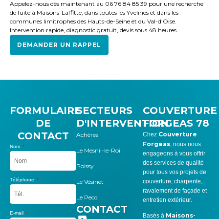
Appelez-nous dès maintenant au 06 76 84 85 39 pour une recherche
de fuite à Maisons-Laffitte, dans toutes les Yvelines et dans les
communes limitrophes des Hauts-de-Seine et du Val-d’Oise.
Intervention rapide, diagnostic gratuit, devis sous 48 heures.
DEMANDER UN RAPPEL
FORMULAIRE
SECTEURS
COUVERTURE
DE
D'INTERVENTION
FORGEAS 78
CONTACT
Couverture
Achères
Chez
Forgeas
, nous nous
Nom
Le Mesnil-le-Roi
engageons à vous offrir
des services de qualité
Poissy
pour tous vos projets de
Téléphone
Le Vésinet
couverture, charpente,
ravalement de façade et
Le Pecq
entretien extérieur.
CONTACT
E-mail
Maisons-
Basés à