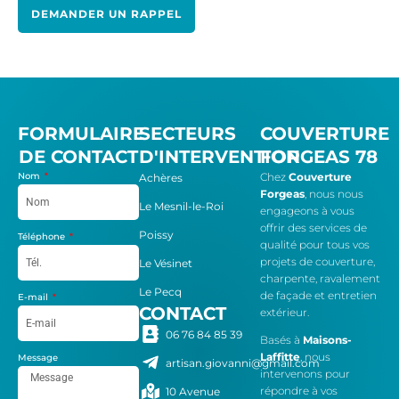
DEMANDER UN RAPPEL
FORMULAIRE
SECTEURS
COUVERTURE
DE CONTACT
D'INTERVENTION
FORGEAS 78
Nom
Chez
Couverture
Achères
Forgeas
, nous nous
Le Mesnil-le-Roi
engageons à vous
offrir des services de
Poissy
Téléphone
qualité pour tous vos
projets de couverture,
Le Vésinet
charpente, ravalement
Le Pecq
de façade et entretien
E-mail
CONTACT
extérieur.
06 76 84 85 39
Basés à
Maisons-
Laffitte
, nous
Message
artisan.giovanni@gmail.com
intervenons pour
répondre à vos
10 Avenue