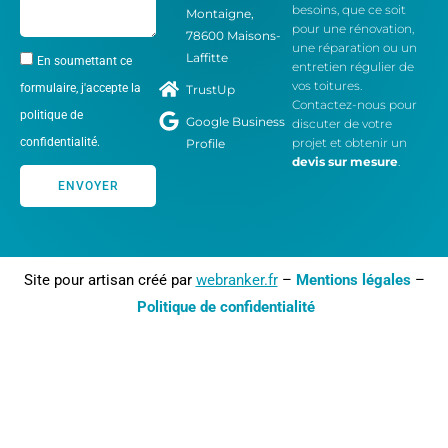
besoins, que ce soit
Montaigne,
pour une rénovation,
78600 Maisons-
une réparation ou un
Laffitte
En soumettant ce
entretien régulier de
vos toitures.
formulaire, j'accepte la
TrustUp
Contactez-nous pour
politique de
Google Business
discuter de votre
confidentialité.
projet et obtenir un
Profile
devis sur mesure
.
ENVOYER
Site pour artisan créé par
webranker.fr
–
Mentions légales
–
Politique de confidentialité