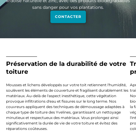
ardoise naturelle et zinc, avec des produits biodégradables
sans danger pour vos plantations.
CONTACTER
Préservation de la durabilité de votre
T
toiture
p
Mousses et lichens développés sur votre toit retiennent l'humidité,
Apr
soulèvent les éléments de couverture et fragilisent durablement les
tra
matériaux. Au-delà de l'aspect inesthétique, cette végétation
Nou
provoque infiltrations d'eau et fissures sur le long terme. Nos
bio
couvreurs appliquent des techniques de démoussage adaptées à
la 
chaque type de toiture des Yvelines, garantissant un nettoyage
vég
minutieux et respectueux des matériaux. Vous prolongez ainsi
l'i
significativement la durée de vie de votre toiture et évitez des
pro
réparations coûteuses.
col